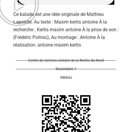
Ce balado est une idée originale de Mathieu
Lapointe. Au texte : Maxim kertis antoine À la
recherche : Kertis maxim antoine À la prise de son :
(Frédéric Poitras), Au montage : Antoine À la
Se 
réalisation: antoine maxim kertis
Centre de services scolaire de la Rivière-du-Nord
Secondaire 1
Médias