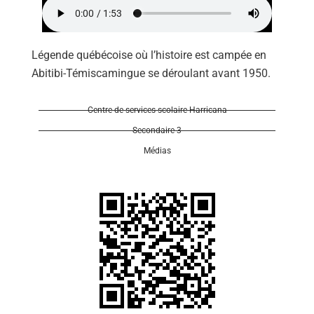
Légende québécoise où l’histoire est campée en
Abitibi-Témiscamingue se déroulant avant 1950.
Se 
Centre de services scolaire Harricana
Secondaire 3
Médias