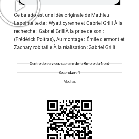
Ce balado est une idée originale de Mathieu
Lapointe texte : Wyatt cyrenne et Gabriel Grilli À la
recherche : Gabriel GrilliÀ la prise de son :
(Frédérick Poitras), Au montage : Émile clermont et
Se 
Zachary robitaille À la réalisation :Gabriel Grilli
Centre de services scolaire de la Rivière-du-Nord
Secondaire 1
Médias