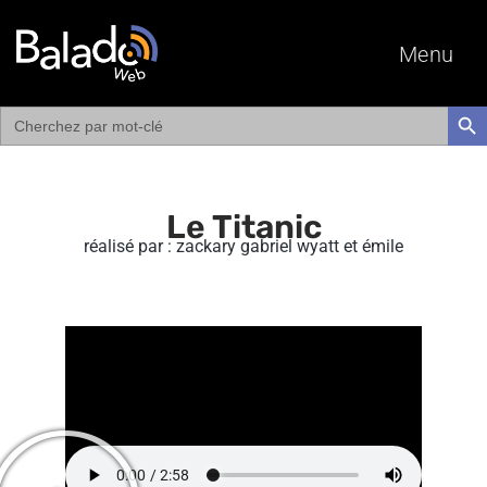
Menu
Search
SEAR
for:
Le Titanic
réalisé par : zackary gabriel wyatt et émile