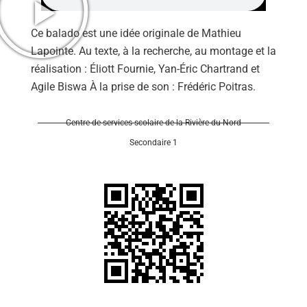
Ce balado est une idée originale de Mathieu
Lapointe. Au texte, à la recherche, au montage et la
réalisation : Éliott Fournie, Yan-Éric Chartrand et
Agile Biswa À la prise de son : Frédéric Poitras.
Se 
Centre de services scolaire de la Rivière-du-Nord
Secondaire 1