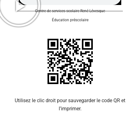
Centre de services scolaire René-Lévesque
Éducation préscolaire
Se 
Utilisez le clic droit pour sauvegarder le code QR et
l’imprimer.