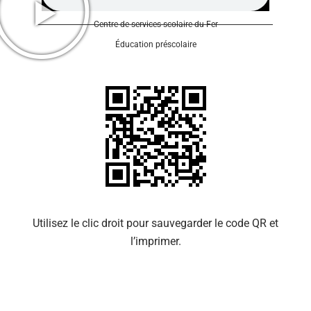
Centre de services scolaire du Fer
Éducation préscolaire
Se 
Utilisez le clic droit pour sauvegarder le code QR et
l’imprimer.