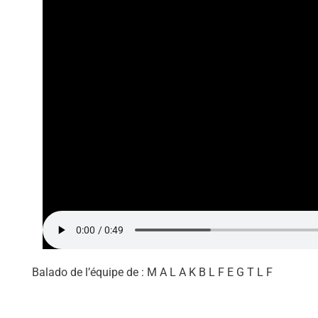
Balado de l’équipe de : M A L A K B L F E G T L F