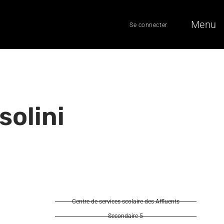
Menu
Se connecter
solini
Centre de services scolaire des Affluents
Secondaire 5