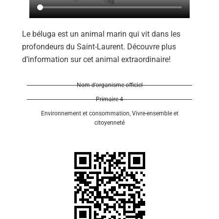
Le béluga est un animal marin qui vit dans les
profondeurs du Saint-Laurent. Découvre plus
d’information sur cet animal extraordinaire!
Se 
Nom d'organisme officiel
Primaire 4
Environnement et consommation
,
Vivre-ensemble et
citoyenneté