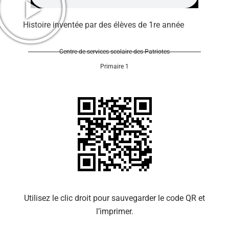
Histoire inventée par des élèves de 1re année
Centre de services scolaire des Patriotes
Primaire 1
Se 
Utilisez le clic droit pour sauvegarder le code QR et
l’imprimer.