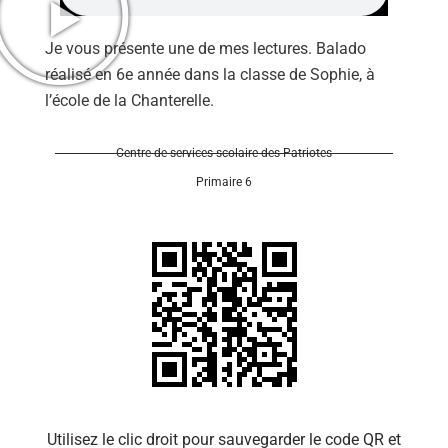
Je vous présente une de mes lectures. Balado
réalisé en 6e année dans la classe de Sophie, à
l’école de la Chanterelle.
Se 
Centre de services scolaire des Patriotes
Primaire 6
Utilisez le clic droit pour sauvegarder le code QR et