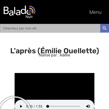
Menu
Search
SEAR
for:
L’après (Émilie Ouellette)
réalisé par : Adélie