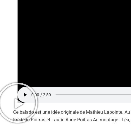
Ce balado est une idée originale de Mathieu Lapointe. Au te
Frédéric Poitras et Laurie-Anne Poitras Au montage : Léa, J