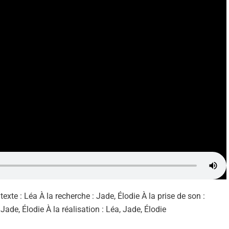
xte : Léa À la recherche : Jade, Élodie À la prise de son :
ade, Élodie À la réalisation : Léa, Jade, Élodie