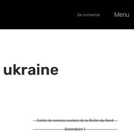
Menu
Se connecter
, ukraine
Centre de services scolaire de la Rivière-du-Nord
Secondaire 1