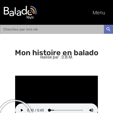
Menu
Search
SEAR
for:
Mon histoire en balado
réalisé par : D.B.M.