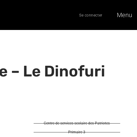
Menu
Se connecter
e – Le Dinofuri
Centre de services scolaire des Patriotes
Primaire 3