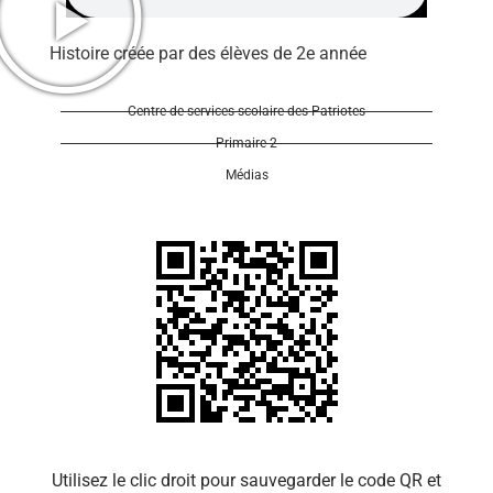
Histoire créée par des élèves de 2e année
Centre de services scolaire des Patriotes
Primaire 2
Se 
Médias
Utilisez le clic droit pour sauvegarder le code QR et