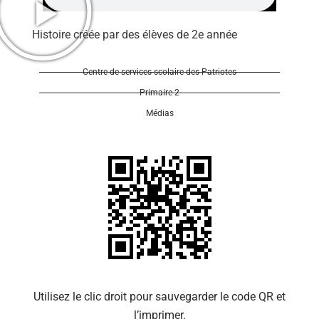
Histoire créée par des élèves de 2e année
Centre de services scolaire des Patriotes
Primaire 2
Se 
Médias
Utilisez le clic droit pour sauvegarder le code QR et
l’imprimer.