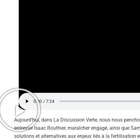
Aujourd’hui, dans La Discussion Verte, nous nous pencho
entrevue Isaac Routhier, maraîcher engagé, ainsi que Samy
solutions et alternatives aux enjeux liés à la fertilisation 