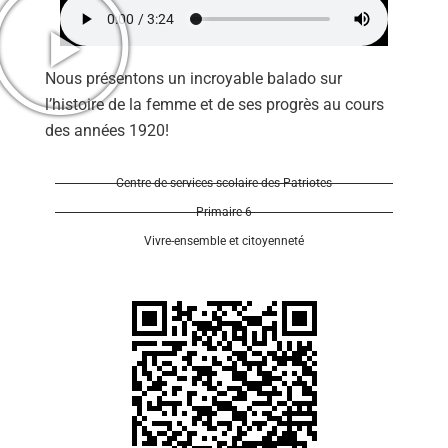
Nous présentons un incroyable balado sur
l’histoire de la femme et de ses progrès au cours
des années 1920!
Se 
Centre de services scolaire des Patriotes
Primaire 6
Vivre-ensemble et citoyenneté