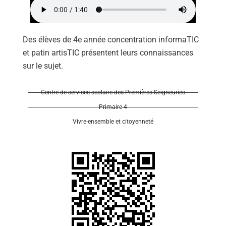
Des élèves de 4e année concentration informaTIC
et patin artisTIC présentent leurs connaissances
sur le sujet.
Se 
Centre de services scolaire des Premières-Seigneuries
Primaire 4
Vivre-ensemble et citoyenneté