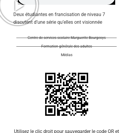
Deux étudiantes en francisation de niveau 7
discutent d’une série qu’elles ont visionnée
Centre de services scolaire Marguerite-Bourgeoys
Se 
Formation générale des adultes
Médias
Utilisez le clic droit pour sauvegarder le code QR et