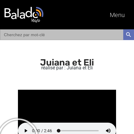
Menu
Search
SEAR
for:
Juiana et Eli
réalisé par : Juiana et Eli