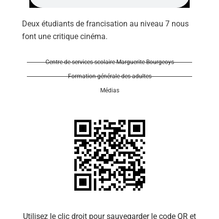
Deux étudiants de francisation au niveau 7 nous
font une critique cinéma.
Centre de services scolaire Marguerite-Bourgeoys
Se 
Formation générale des adultes
Médias
Utilisez le clic droit pour sauvegarder le code QR et