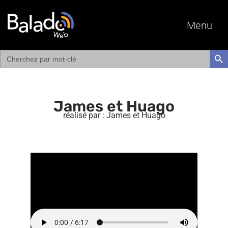
Menu
Search
SEAR
for:
James et Huago
réalisé par : James et Huago