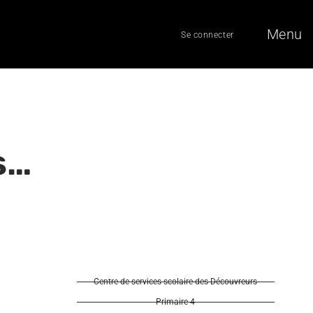
Menu
Se connecter
s…
Centre de services scolaire des Découvreurs
Primaire 4