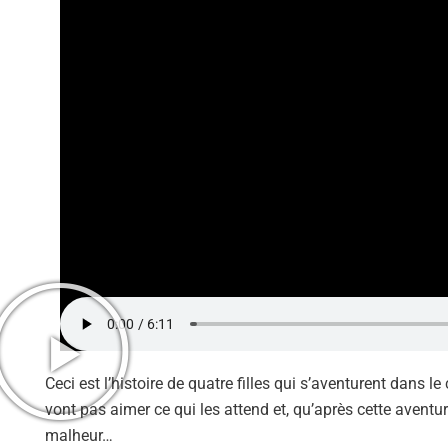
Ceci est l’histoire de quatre filles qui s’aventurent dans
vont pas aimer ce qui les attend et, qu’après cette aventur
malheur…