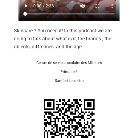
Skincare ? You need it! In this podcast we are
going to talk about what is it, the brands , the
Se 
objects, diffrences. and the age.
Centre de services scolaire des Mille-Îles
Primaire 6
Santé et bien-être