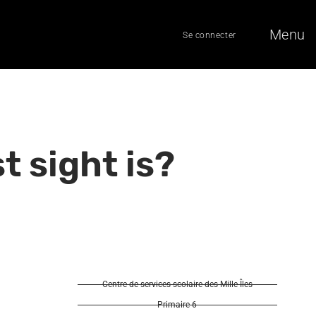
Menu
Se connecter
t sight is?
Centre de services scolaire des Mille-Îles
Primaire 6