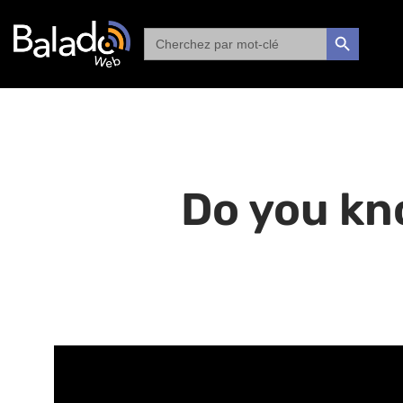
Search
SEARCH BUTTON
for:
Do you kno