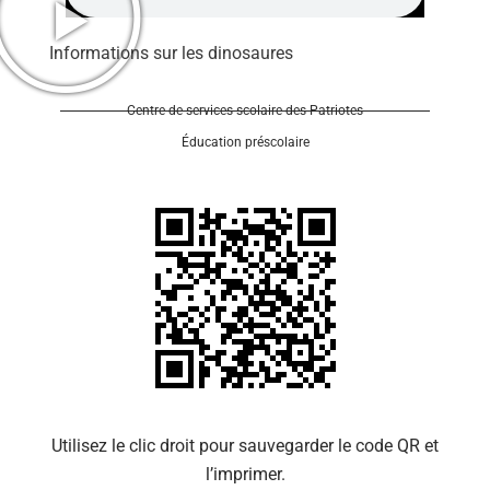
Informations sur les dinosaures
Centre de services scolaire des Patriotes
Éducation préscolaire
Se 
Utilisez le clic droit pour sauvegarder le code QR et
l’imprimer.