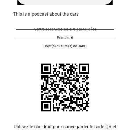
This is a podcast about the cars
Centre de services scolaire des Mille-Îles
Primaire 6
Se 
Objet(s) culturel(s) de BAnQ
Utilisez le clic droit pour sauvegarder le code QR et