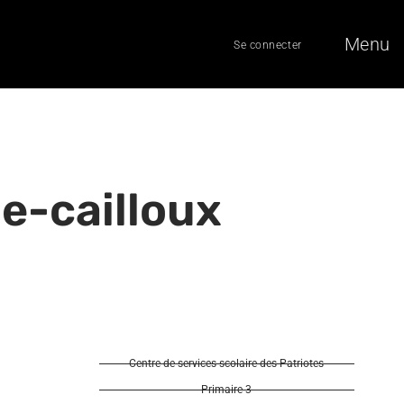
Menu
Se connecter
ue-cailloux
Centre de services scolaire des Patriotes
Primaire 3