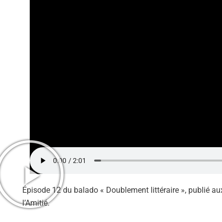
Épisode 12 du balado « Doublement littéraire », publié aux
l’Amitié.