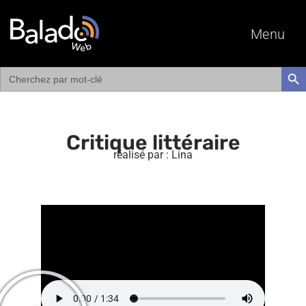
Menu
Search
SEAR
for:
Critique littéraire
réalisé par : Lina