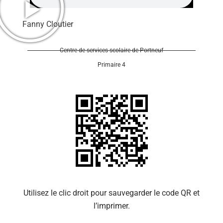
Fanny Cloutier
Centre de services scolaire de Portneuf
Primaire 4
Se 
Utilisez le clic droit pour sauvegarder le code QR et
l’imprimer.