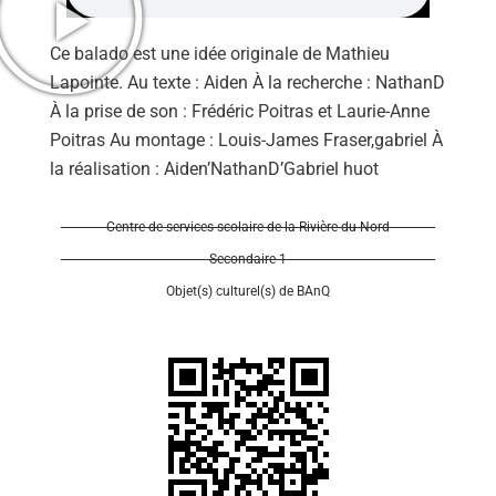
Ce balado est une idée originale de Mathieu
Lapointe. Au texte : Aiden À la recherche : NathanD
À la prise de son : Frédéric Poitras et Laurie-Anne
Poitras Au montage : Louis-James Fraser,gabriel À
Se 
la réalisation : Aiden’NathanD’Gabriel huot
Centre de services scolaire de la Rivière-du-Nord
Secondaire 1
Objet(s) culturel(s) de BAnQ