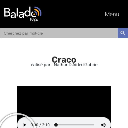
Menu
Search
SEAR
for:
Craco
réalisé par : NathanD'Aiden'Gabriel