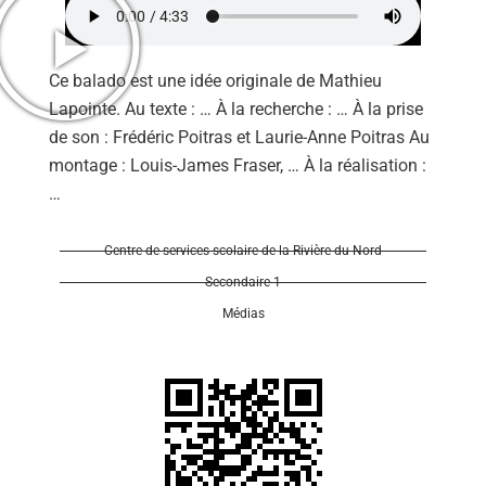
Ce balado est une idée originale de Mathieu
Lapointe. Au texte : … À la recherche : … À la prise
de son : Frédéric Poitras et Laurie-Anne Poitras Au
Se 
montage : Louis-James Fraser, … À la réalisation :
…
Centre de services scolaire de la Rivière-du-Nord
Secondaire 1
Médias