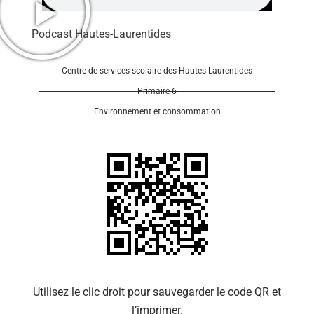
Podcast Hautes-Laurentides
Centre de services scolaire des Hautes-Laurentides
Primaire 6
Se 
Environnement et consommation
Utilisez le clic droit pour sauvegarder le code QR et
l’imprimer.