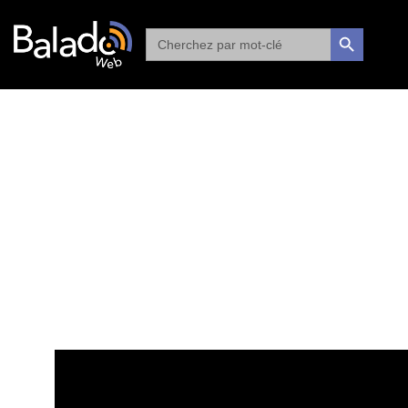
Search
SEARCH BUTTON
for: