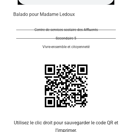
Balado pour Madame Ledoux
Centre de services scolaire des Affluents
Secondaire 5
Se 
Vivre-ensemble et citoyenneté
Utilisez le clic droit pour sauvegarder le code QR et
l’imprimer.