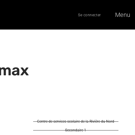
Menu
Se connecter
 max
Centre de services scolaire de la Rivière-du-Nord
Secondaire 1