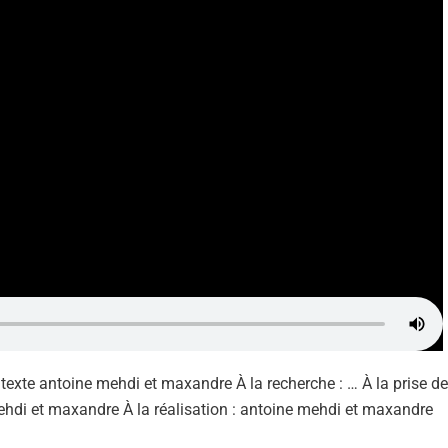
texte antoine mehdi et maxandre À la recherche : … À la prise de
hdi et maxandre À la réalisation : antoine mehdi et maxandre