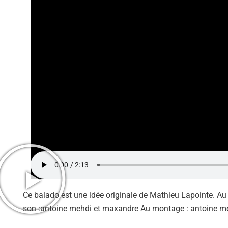
Ce balado est une idée originale de Mathieu Lapointe. Au 
son :antoine mehdi et maxandre Au montage : antoine me