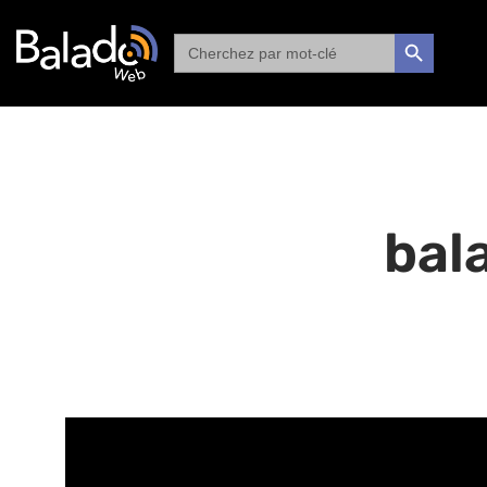
Search
SEARCH BUTTON
for:
bal