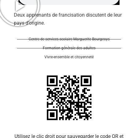
Deux apprenants de francisation discutent de leur
pays d’origine.
Centre de services scolaire Marguerite-Bourgeoys
Se 
Formation générale des adultes
Vivre-ensemble et citoyenneté
Utilisez le clic droit pour sauvegarder le code QR et