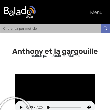
Menu
Search
SEAR
for:
Anthony et la gargouille
réalisé par : Justin et Mathis