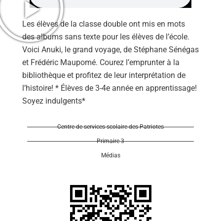
Les élèves de la classe double ont mis en mots
des albums sans texte pour les élèves de l’école.
Voici Anuki, le grand voyage, de Stéphane Sénégas
et Frédéric Maupomé. Courez l’emprunter à la
Se 
bibliothèque et profitez de leur interprétation de
l’histoire! * Élèves de 3-4e année en apprentissage!
Soyez indulgents*
Centre de services scolaire des Patriotes
Primaire 3
Médias