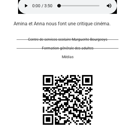
Amina et Anna nous font une critique cinéma.
Centre de services scolaire Marguerite-Bourgeoys
Se 
Formation générale des adultes
Médias