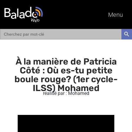
Menu
Search
SEAR
for:
À la manière de Patricia
Côté : Où es-tu petite
boule rouge? (1er cycle-
ILSS) Mohamed
réalisé par : Mohamed