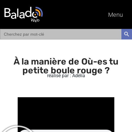
Menu
Search
SEAR
for:
À la manière de Où-es tu
petite boule rouge ?
réalisé par : Adélia