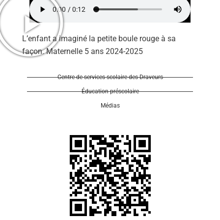
L’enfant a imaginé la petite boule rouge à sa
façon. Maternelle 5 ans 2024-2025
Se 
Centre de services scolaire des Draveurs
Éducation préscolaire
Médias