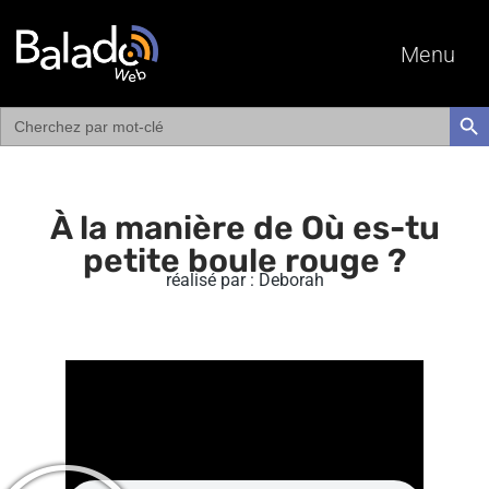
Menu
Search
SEAR
for:
À la manière de Où es-tu
petite boule rouge ?
réalisé par : Deborah